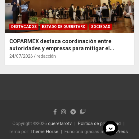
DESTACADOS
ESTADO DE QUERETARO
SOCIEDAD
COPARMEX destaca coordinación entre
autoridades y empresas para mitigar el
impacto del Tren México–Querétaro
24/07/2026
redacción
Copyright ©2026
queretarotv
Política de privacidad
Tema por:
Theme Horse
Funciona gracias a:
WordPress