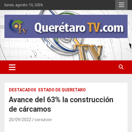
Saltar
lunes, agosto 10, 2026
al
contenido
queretarotv
Información y entretenimiento
DESTACADOS
ESTADO DE QUERETARO
Avance del 63% la construcción
de cárcamos
20/09/2022
corozcov