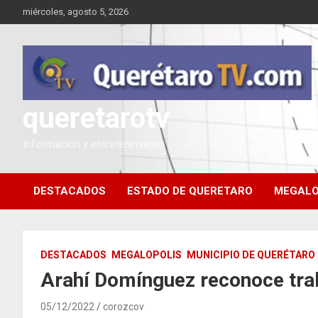
Saltar
miércoles, agosto 5, 2026
al
contenido
queretarotv
Información y entretenimiento
DESTACADOS
ESTADO DE QUERETARO
MEGALO
DESTACADOS
MEGALOPOLIS
MUNICIPIO DE QUERÉTARO
Arahí Domínguez reconoce trab
05/12/2022
corozcov