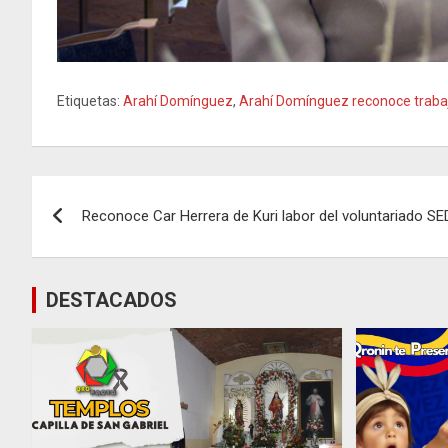
Etiquetas:
Arahí Domínguez
,
Arahí Domínguez reconoce trabaj
Navegación
Reconoce Car Herrera de Kuri labor del voluntariado SE
de
entradas
DESTACADOS