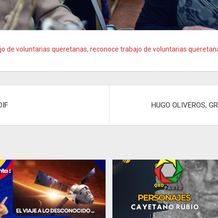
o de voluntarias queretanas
,
reconoce trabajo de voluntarias queretan
DIF
HUGO OLIVEROS, G