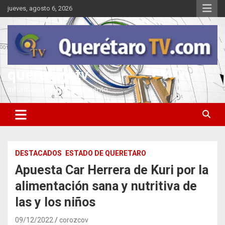
Saltar
jueves, agosto 6, 2026
al
contenido
queretarotv
Información y entretenimiento
DESTACADOS
ESTADO DE QUERETARO
Apuesta Car Herrera de Kuri por la
alimentación sana y nutritiva de
las y los niños
09/12/2022
corozcov