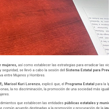
y mujeres,
así como establecer las estrategias para erradicar las vi
 seguridad, se llevó a cabo la sesión de
l Sistema Estatal para Prev
iva entre Mujeres y Hombres.
M
)
, Marisol Kuri Lorenzo
, explicó que, el
Programa Estatal
para la I
nas, la no discriminación, la promoción de una sociedad más igualit
jeres.
edimientos que establecen las entidades
públicas estatales y muni
 de común acuerdo destinadas a la promoción y procuración de la
igu