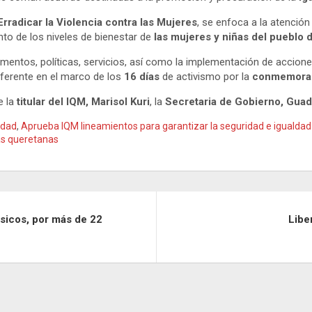
rradicar la Violencia
contra las Mujeres
, se enfoca a la atenció
ento de los niveles de bienestar de
las mujeres y niñas del pueblo 
mentos, políticas, servicios, así como la implementación de acciones
eferente en el marco de los
16 días
de activismo por la
conmemoraci
e la
titular del IQM, Marisol Kuri
, la
Secretaria de Gobierno, Gua
idad
,
Aprueba IQM lineamientos para garantizar la seguridad e igualdad
las queretanas
ásicos, por más de 22
Libe