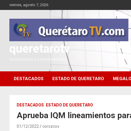
Saltar
viernes, agosto 7, 2026
al
contenido
queretarotv
Información y entretenimiento
DESTACADOS
ESTADO DE QUERETARO
MEGALO
DESTACADOS
ESTADO DE QUERETARO
Aprueba IQM lineamientos para
01/12/2022
corozcov