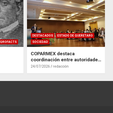
DESTACADOS
ESTADO DE QUERETARO
QROFACTS
SOCIEDAD
COPARMEX destaca
coordinación entre autoridades
y empresas para mitigar el
24/07/2026
redacción
impacto del Tren México–
Querétaro