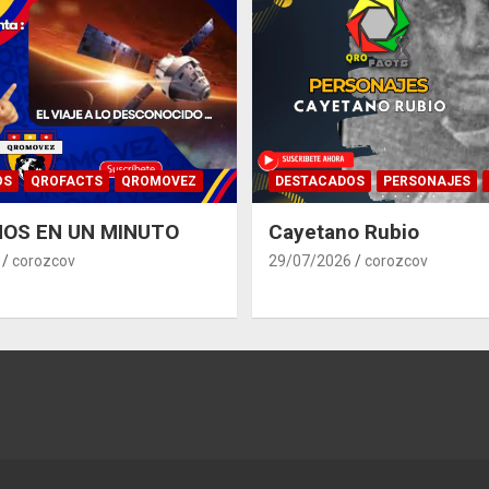
OS
QROFACTS
QROMOVEZ
DESTACADOS
PERSONAJES
OS EN UN MINUTO
Cayetano Rubio
corozcov
29/07/2026
corozcov