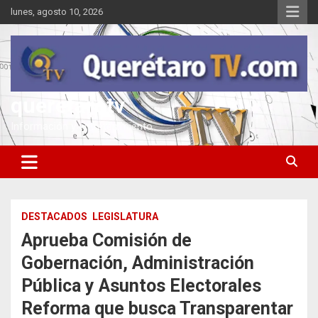
Saltar
lunes, agosto 10, 2026
al
contenido
queretarotv
Información y entretenimiento
DESTACADOS
LEGISLATURA
Aprueba Comisión de
Gobernación, Administración
Pública y Asuntos Electorales
Reforma que busca Transparentar