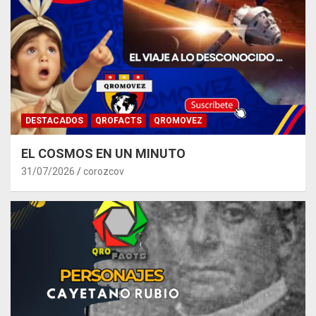
DESTACADOS
QROFACTS
QROMOVEZ
EL COSMOS EN UN MINUTO
31/07/2026
corozcov