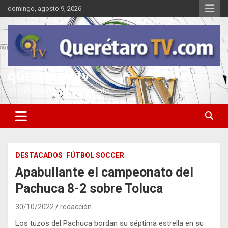
Saltar
domingo, agosto 9, 2026
al
contenido
queretarotv
Información y entretenimiento
DESTACADOS
FÚTBOL SOCCER
Apabullante el campeonato del
Pachuca 8-2 sobre Toluca
30/10/2022
redacción
Los tuzos del Pachuca bordan su séptima estrella en su