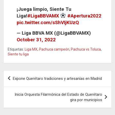
¡Juega limpio, Siente Tu
Liga!
#LigaBBVAMX
#Apertura2022
pic.twitter.com/sShVIjKUzQ
— Liga BBVA MX (@LigaBBVAMX)
October 31, 2022
Etiquetas:
Liga MX
,
Pachuca campeón
,
Pachuca vs Toluca
,
Siente tu liga
Navegación
Expone Querétaro tradiciones y artesanías en Madrid
de
entradas
Inicia Orquesta Filarmónica del Estado de Querétaro
gira por municipios