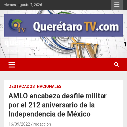
Saltar
viernes, agosto 7, 2026
al
contenido
queretarotv
Información y entretenimiento
DESTACADOS
NACIONALES
AMLO encabeza desfile militar
por el 212 aniversario de la
Independencia de México
16/09/2022
redacción