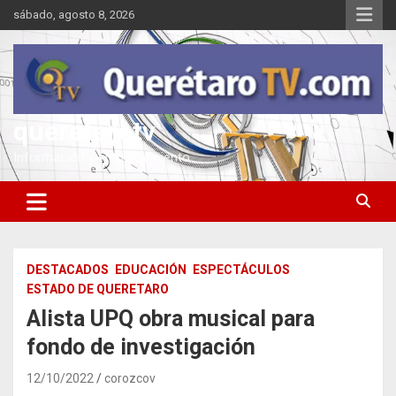
Saltar
sábado, agosto 8, 2026
al
contenido
queretarotv
Información y entretenimiento
DESTACADOS
EDUCACIÓN
ESPECTÁCULOS
ESTADO DE QUERETARO
Alista UPQ obra musical para
fondo de investigación
12/10/2022
corozcov