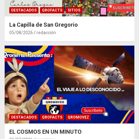
DESTACADOS
QROFACTS
SITIOS
La Capilla de San Gregorio
05/08/2026
redacción
DESTACADOS
QROFACTS
QROMOVEZ
EL COSMOS EN UN MINUTO