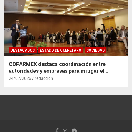
DESTACADOS
ESTADO DE QUERETARO
SOCIEDAD
COPARMEX destaca coordinación entre
autoridades y empresas para mitigar el
impacto del Tren México–Querétaro
24/07/2026
redacción