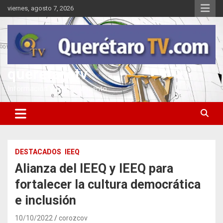
Saltar
viernes, agosto 7, 2026
al
contenido
queretarotv
Información y entretenimiento
DESTACADOS
IEEQ
Alianza del IEEQ y IEEQ para
fortalecer la cultura democrática
e inclusión
10/10/2022
corozcov