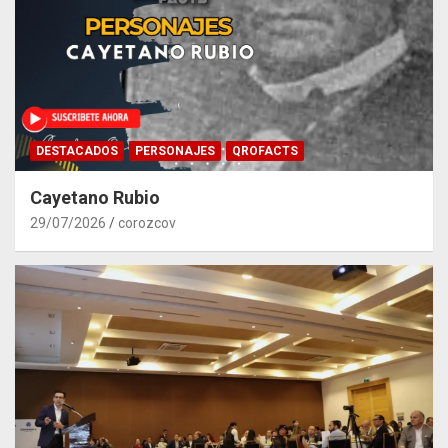
DESTACADOS
PERSONAJES
QROFACTS
Cayetano Rubio
29/07/2026
corozcov