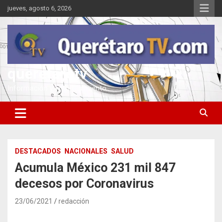
Saltar
jueves, agosto 6, 2026
al
contenido
queretarotv
Información y entretenimiento
DESTACADOS
NACIONALES
SALUD
Acumula México 231 mil 847
decesos por Coronavirus
23/06/2021
redacción