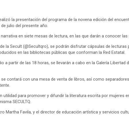
realizó la presentación del programa de la novena edición del encuen
 de julio del presente año.
 narrativa en siete mesas de lectura, en las que darán a conocer las 
es de la Secult (@Secultqro), se podrán disfrutar cápsulas de lectur
roducidos en las bibliotecas públicas que conforman la Red Estatal.
ulio a partir de las 18 horas, se llevarán a cabo en la Galería Libertad
tad, se contará con una mesa de venta de libros, así como separadore
tente.
an utilidad para promover y difundir la literatura escrita por mujere
la misma SECULTQ.
o Martha Favila, y el director de educación artística y servicios cult