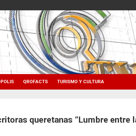
POLIS
QROFACTS
TURISMO Y CULTURA
critoras queretanas “Lumbre entre 