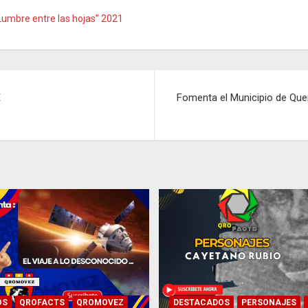
“Lumbre entre las hojas” 2021
E
Fomenta el Municipio de Quer
OS
QROFACTS
QROMOVEZ
DESTACADOS
PERSONAJES