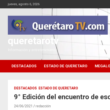
Saltar
jueves, agosto 6, 2026
al
contenido
queretarotv
Información y entretenimiento
DESTACADOS
ESTADO DE QUERETARO
MEGALO
DESTACADOS
ESTADO DE QUERETARO
9° Edición del encuentro de es
24/06/2021
redacción