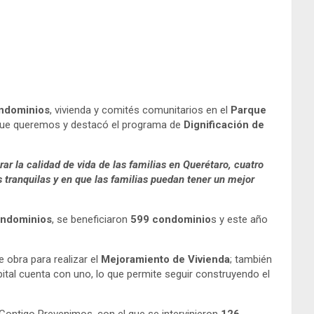
ondominios
, vivienda y comités comunitarios en el
Parque
d que queremos y destacó el programa de
Dignificación de
r la calidad de vida de las familias en Querétaro, cuatro
 tranquilas y en que las familias puedan tener un mejor
ondominios
, se beneficiaron
599 condominio
s y este año
 obra para realizar el
Mejoramiento de Vivienda
; también
pital cuenta con uno, lo que permite seguir construyendo el
Contigo Prevenimos, con el que se intervinieron
126