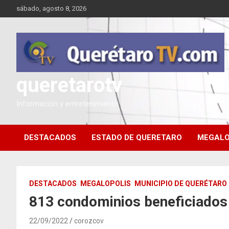
Saltar
sábado, agosto 8, 2026
al
contenido
queretarotv
Información y entretenimiento
DESTACADOS
ESTADO DE QUERETARO
MEGALO
DESTACADOS
MEGALOPOLIS
MUNICIPIO DE QUERÉTARO
813 condominios beneficiados 
22/09/2022
corozcov