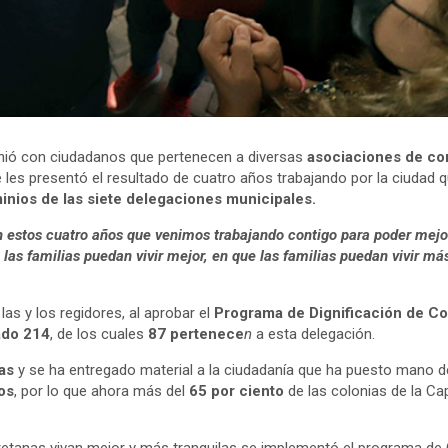
unió con ciudadanos que pertenecen a diversas
asociaciones de c
e les presentó el resultado de cuatro años trabajando por la ciuda
nios de las siete delegaciones municipales.
 estos cuatro años que venimos trabajando contigo para poder mejora
as familias puedan vivir mejor, en que las familias puedan vivir más
s y los regidores, al aprobar el
Programa de Dignificación de C
ado 214
, de los cuales
87 pertenece
n
a esta delegación.
as
y se ha entregado material a la ciudadanía que ha puesto mano de
os
, por lo que ahora más del
65 por ciento
de las colonias de la Ca
retanas vivan mejor y más tranquilas se implementó el programa de 