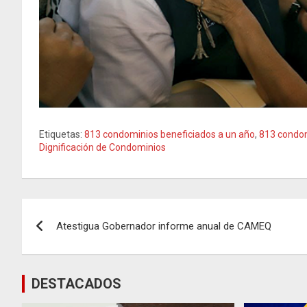
Etiquetas:
813 condominios beneficiados a un año
,
813 condom
Dignificación de Condominios
Navegación
Atestigua Gobernador informe anual de CAMEQ
de
entradas
DESTACADOS