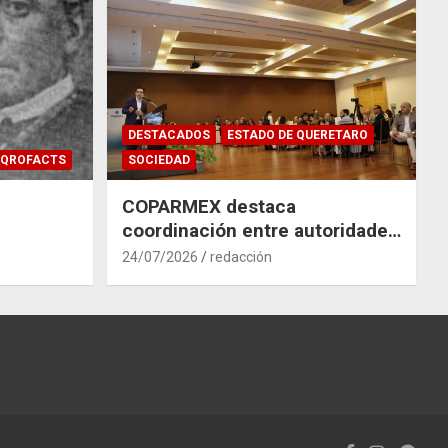
DESTACADOS
ESTADO DE QUERETARO
QROFACTS
SOCIEDAD
COPARMEX destaca
coordinación entre autoridades
y empresas para mitigar el
24/07/2026
redacción
impacto del Tren México–
Querétaro