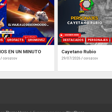
OS
QROFACTS
QROMOVEZ
DESTACADOS
PERSONAJES
OS EN UN MINUTO
Cayetano Rubio
corozcov
29/07/2026
corozcov