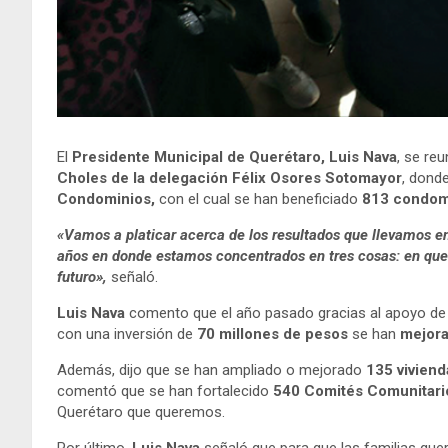
El
Presidente Municipal de Querétaro, Luis Nava
, se re
Choles de la delegación Félix Osores
Sotomayor
, dond
Condominios,
con el cual se han beneficiado
813 condomi
«Vamos a platicar acerca de los resultados que llevamos en
años en donde estamos concentrados en tres cosas: en que l
futuro»,
señaló.
Luis Nava
comento que el año pasado gracias al apoyo de la
con una inversión de
70 millones de pesos
se han
mejor
Además, dijo que se han ampliado o mejorado
135 viviend
comentó que se han fortalecido
540 Comités Comunitari
Querétaro que queremos.
Por último,
Luis Nava
señaló que para que las familias que