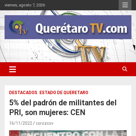
Saltar
viernes, agosto 7, 2026
al
contenido
queretarotv
Información y entretenimiento
DESTACADOS
ESTADO DE QUERETARO
5% del padrón de militantes del
PRI, son mujeres: CEN
16/11/2022
corozcov