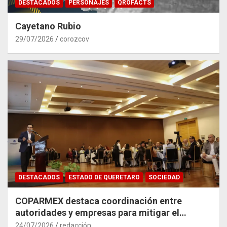
DESTACADOS
PERSONAJES
QROFACTS
Cayetano Rubio
29/07/2026
corozcov
DESTACADOS
ESTADO DE QUERETARO
SOCIEDAD
COPARMEX destaca coordinación entre
autoridades y empresas para mitigar el
impacto del Tren México–Querétaro
24/07/2026
redacción