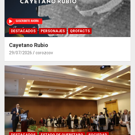
DESTACADOS
PERSONAJES
QROFACTS
Cayetano Rubio
29/07/2026
corozcov