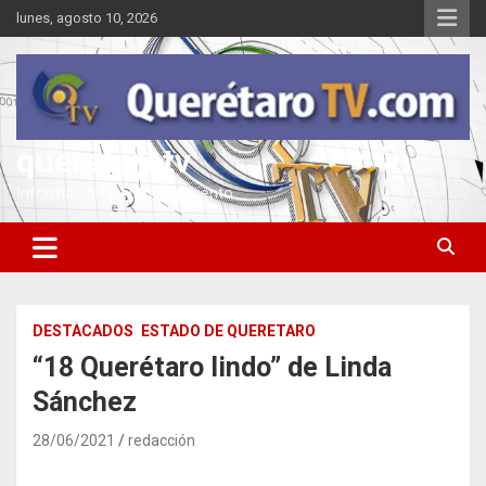
Saltar
lunes, agosto 10, 2026
al
contenido
queretarotv
Información y entretenimiento
DESTACADOS
ESTADO DE QUERETARO
“18 Querétaro lindo” de Linda
Sánchez
28/06/2021
redacción