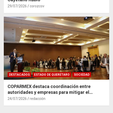
29/07/2026
corozcov
DESTACADOS
ESTADO DE QUERETARO
SOCIEDAD
COPARMEX destaca coordinación entre
autoridades y empresas para mitigar el
impacto del Tren México–Querétaro
24/07/2026
redacción