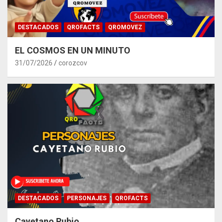
DESTACADOS
QROFACTS
QROMOVEZ
EL COSMOS EN UN MINUTO
31/07/2026
corozcov
DESTACADOS
PERSONAJES
QROFACTS
Cayetano Rubio