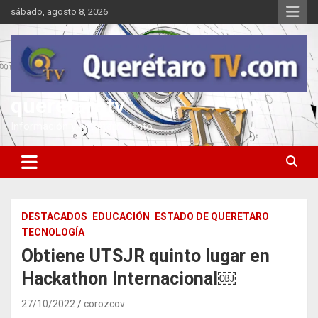
Saltar
sábado, agosto 8, 2026
al
contenido
queretarotv
Información y entretenimiento
DESTACADOS
EDUCACIÓN
ESTADO DE QUERETARO
TECNOLOGÍA
Obtiene UTSJR quinto lugar en
Hackathon Internacional￼
27/10/2022
corozcov