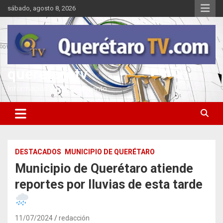
Saltar
sábado, agosto 8, 2026
al
contenido
queretarotv
Información y entretenimiento
DESTACADOS
MUNICIPIO DE QUERÉTARO
Municipio de Querétaro atiende
reportes por lluvias de esta tarde
11/07/2024
redacción