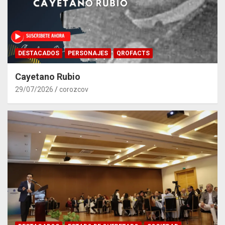
DESTACADOS
PERSONAJES
QROFACTS
Cayetano Rubio
29/07/2026
corozcov