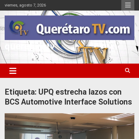
Saltar
viernes, agosto 7, 2026
al
contenido
queretarotv
Información y entretenimiento
Etiqueta:
UPQ estrecha lazos con
BCS Automotive Interface Solutions