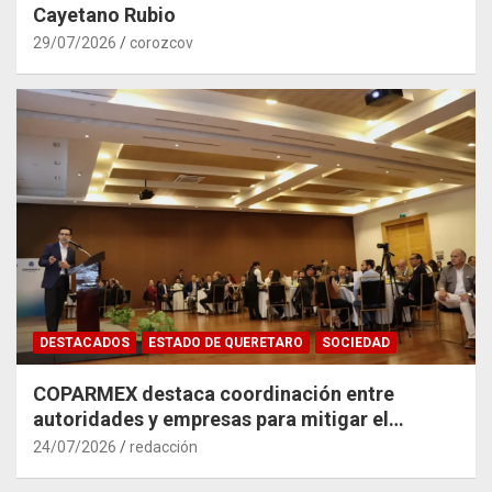
Cayetano Rubio
29/07/2026
corozcov
DESTACADOS
ESTADO DE QUERETARO
SOCIEDAD
COPARMEX destaca coordinación entre
autoridades y empresas para mitigar el
impacto del Tren México–Querétaro
24/07/2026
redacción