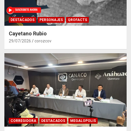
DESTACADOS
PERSONAJES
QROFACTS
Cayetano Rubio
29/07/2026
corozcov
CORREGIDORA
DESTACADOS
MEGALOPOLIS