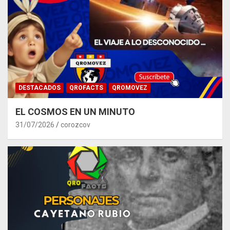
DESTACADOS
QROFACTS
QROMOVEZ
EL COSMOS EN UN MINUTO
31/07/2026
corozcov