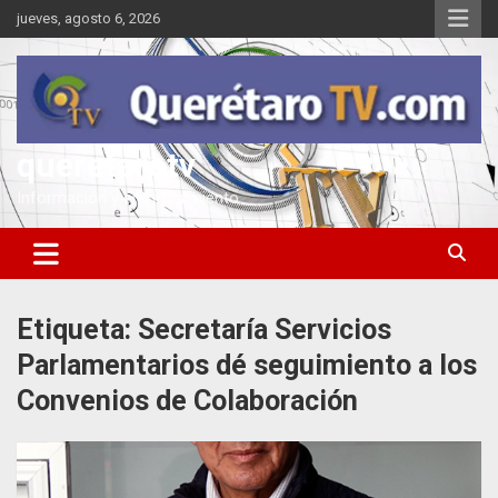
Saltar
jueves, agosto 6, 2026
al
contenido
queretarotv
Información y entretenimiento
Etiqueta:
Secretaría Servicios
Parlamentarios dé seguimiento a los
Convenios de Colaboración