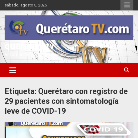
Saltar
sábado, agosto 8, 2026
al
contenido
queretarotv
Información y entretenimiento
Etiqueta:
Querétaro con registro de
29 pacientes con sintomatología
leve de COVID-19