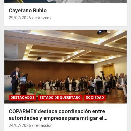
Cayetano Rubio
29/07/2026
corozcov
DESTACADOS
ESTADO DE QUERETARO
SOCIEDAD
COPARMEX destaca coordinación entre
autoridades y empresas para mitigar el
impacto del Tren México–Querétaro
24/07/2026
redacción