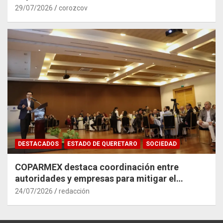
29/07/2026
corozcov
DESTACADOS
ESTADO DE QUERETARO
SOCIEDAD
COPARMEX destaca coordinación entre
autoridades y empresas para mitigar el
impacto del Tren México–Querétaro
24/07/2026
redacción