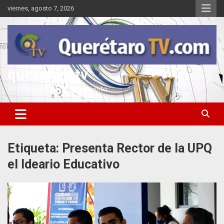
Saltar
viernes, agosto 7, 2026
al
contenido
queretarotv
Información y entretenimiento
Etiqueta:
Presenta Rector de la UPQ
el Ideario Educativo