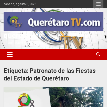
Saltar
sábado, agosto 8, 2026
al
contenido
queretarotv
Información y entretenimiento
Etiqueta:
Patronato de las Fiestas
del Estado de Querétaro