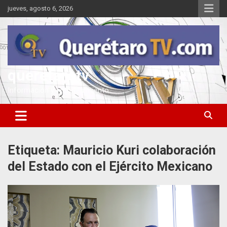
Saltar
jueves, agosto 6, 2026
al
contenido
queretarotv
Información y entretenimiento
Etiqueta:
Mauricio Kuri colaboración
del Estado con el Ejército Mexicano