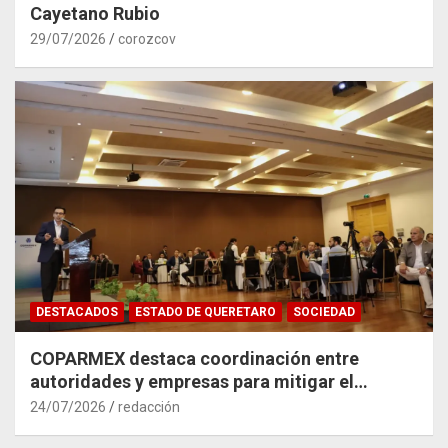
Cayetano Rubio
29/07/2026
corozcov
DESTACADOS
ESTADO DE QUERETARO
SOCIEDAD
COPARMEX destaca coordinación entre
autoridades y empresas para mitigar el
impacto del Tren México–Querétaro
24/07/2026
redacción