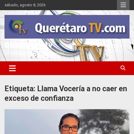
Saltar
sábado, agosto 8, 2026
al
contenido
queretarotv
Información y entretenimiento
Etiqueta:
Llama Vocería a no caer en
exceso de confianza