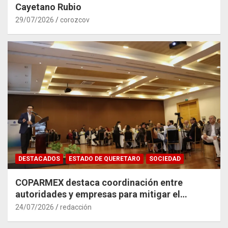
Cayetano Rubio
29/07/2026
corozcov
DESTACADOS
ESTADO DE QUERETARO
SOCIEDAD
COPARMEX destaca coordinación entre
autoridades y empresas para mitigar el
impacto del Tren México–Querétaro
24/07/2026
redacción