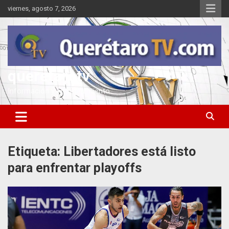
Saltar
viernes, agosto 7, 2026
al
contenido
queretarotv
Información y entretenimiento
Etiqueta:
Libertadores está listo
para enfrentar playoffs