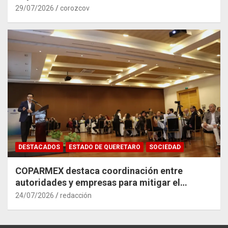
29/07/2026
corozcov
DESTACADOS
ESTADO DE QUERETARO
SOCIEDAD
COPARMEX destaca coordinación entre
autoridades y empresas para mitigar el
impacto del Tren México–Querétaro
24/07/2026
redacción