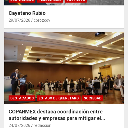
Cayetano Rubio
29/07/2026
corozcov
DESTACADOS
ESTADO DE QUERETARO
SOCIEDAD
COPARMEX destaca coordinación entre
autoridades y empresas para mitigar el
impacto del Tren México–Querétaro
24/07/2026
redacción