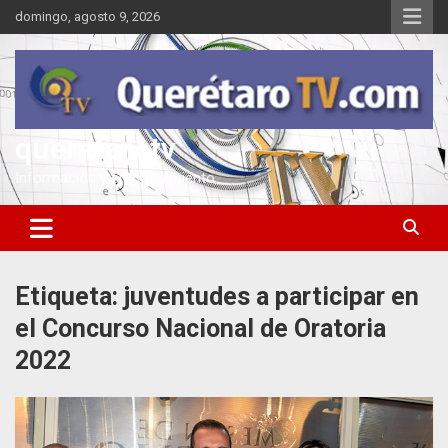
Saltar
domingo, agosto 9, 2026
al
contenido
queretarotv
Información y entretenimiento
Etiqueta:
juventudes a participar en
el Concurso Nacional de Oratoria
2022