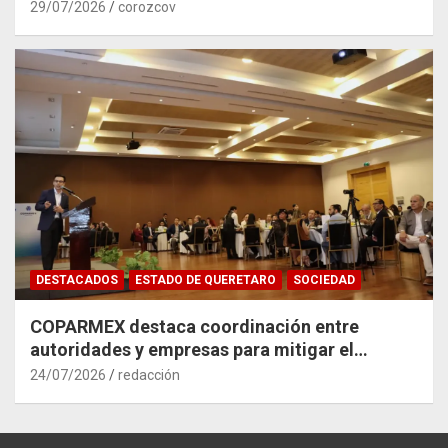
29/07/2026
corozcov
DESTACADOS
ESTADO DE QUERETARO
SOCIEDAD
COPARMEX destaca coordinación entre
autoridades y empresas para mitigar el
impacto del Tren México–Querétaro
24/07/2026
redacción