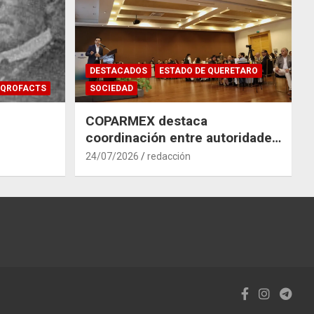
DESTACADOS
ESTADO DE QUERETARO
QROFACTS
SOCIEDAD
COPARMEX destaca
coordinación entre autoridades
y empresas para mitigar el
24/07/2026
redacción
impacto del Tren México–
Querétaro