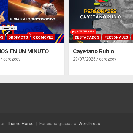
OS
QROFACTS
QROMOVEZ
DESTACADOS
PERSONAJES
OS EN UN MINUTO
Cayetano Rubio
corozcov
29/07/2026
corozcov
or:
Theme Horse
Funciona gracias a:
WordPress