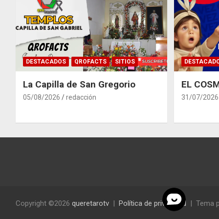
DESTACADOS
QROFACTS
SITIOS
DESTACAD
La Capilla de San Gregorio
EL COSM
05/08/2026
redacción
31/07/2026
Copyright ©2026
queretarotv
Política de privacidad
Tema p