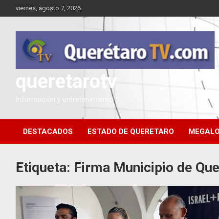
Saltar
viernes, agosto 7, 2026
al
contenido
queretarotv
Información y entretenimiento
DESTACADOS
ESTADO DE QUERETARO
MEGALO
Etiqueta:
Firma Municipio de Qu