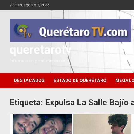
Saltar
viernes, agosto 7, 2026
al
contenido
queretarotv
Información y entretenimiento
DESTACADOS
ESTADO DE QUERETARO
MEGALO
Etiqueta:
Expulsa La Salle Bajío