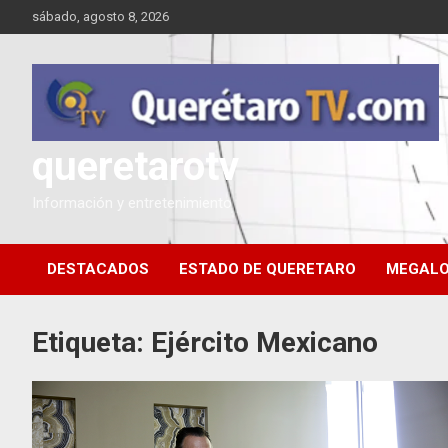
Saltar
sábado, agosto 8, 2026
al
contenido
queretarotv
Información y entretenimiento
DESTACADOS
ESTADO DE QUERETARO
MEGALO
Etiqueta:
Ejército Mexicano