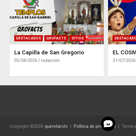
DESTACADOS
QROFACTS
SITIOS
DESTACAD
La Capilla de San Gregorio
EL COSM
05/08/2026
redacción
31/07/2026
Copyright ©2026
queretarotv
Política de privacidad
Tema p