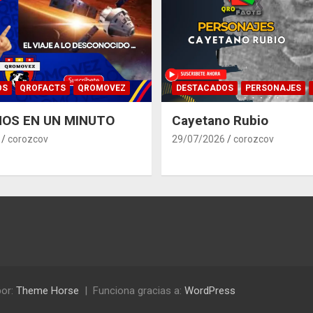
OS
QROFACTS
QROMOVEZ
DESTACADOS
PERSONAJES
OS EN UN MINUTO
Cayetano Rubio
corozcov
29/07/2026
corozcov
or:
Theme Horse
Funciona gracias a:
WordPress