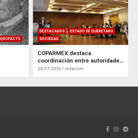
DESTACADOS
ESTADO DE QUERETARO
QROFACTS
SOCIEDAD
COPARMEX destaca
coordinación entre autoridades
y empresas para mitigar el
24/07/2026
redacción
impacto del Tren México–
Querétaro