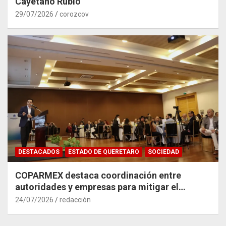
Cayetano Rubio
29/07/2026
corozcov
DESTACADOS
ESTADO DE QUERETARO
SOCIEDAD
COPARMEX destaca coordinación entre
autoridades y empresas para mitigar el
impacto del Tren México–Querétaro
24/07/2026
redacción