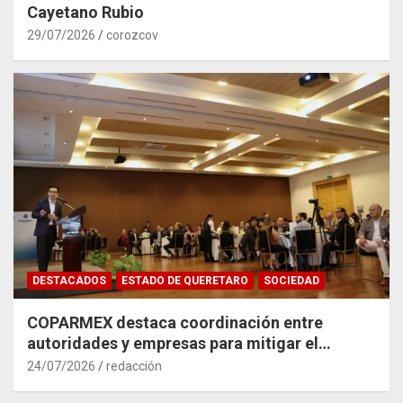
Cayetano Rubio
29/07/2026
corozcov
DESTACADOS
ESTADO DE QUERETARO
SOCIEDAD
COPARMEX destaca coordinación entre
autoridades y empresas para mitigar el
impacto del Tren México–Querétaro
24/07/2026
redacción