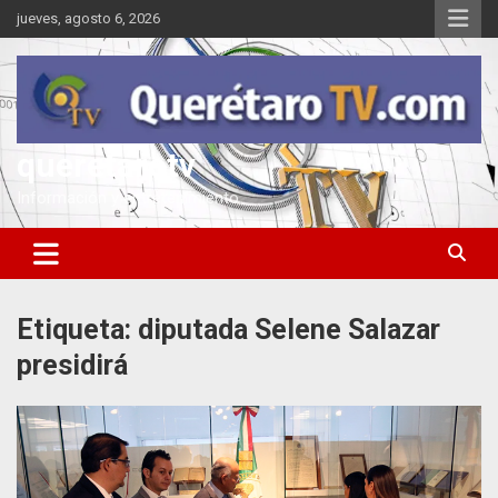
Saltar
jueves, agosto 6, 2026
al
contenido
queretarotv
Información y entretenimiento
Etiqueta:
diputada Selene Salazar
presidirá