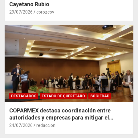
Cayetano Rubio
29/07/2026
corozcov
DESTACADOS
ESTADO DE QUERETARO
SOCIEDAD
COPARMEX destaca coordinación entre
autoridades y empresas para mitigar el
impacto del Tren México–Querétaro
24/07/2026
redacción