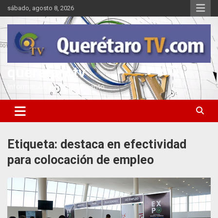
Saltar
sábado, agosto 8, 2026
al
contenido
queretarotv
Información y entretenimiento
Etiqueta:
destaca en efectividad
para colocación de empleo