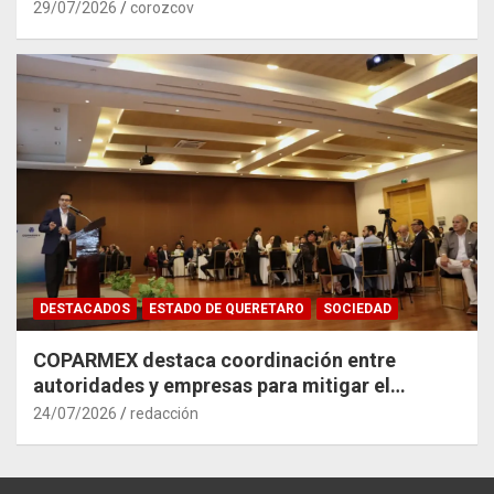
29/07/2026
corozcov
DESTACADOS
ESTADO DE QUERETARO
SOCIEDAD
COPARMEX destaca coordinación entre
autoridades y empresas para mitigar el
impacto del Tren México–Querétaro
24/07/2026
redacción