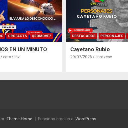
OS
QROFACTS
QROMOVEZ
DESTACADOS
PERSONAJES
OS EN UN MINUTO
Cayetano Rubio
corozcov
29/07/2026
corozcov
or:
Theme Horse
Funciona gracias a:
WordPress