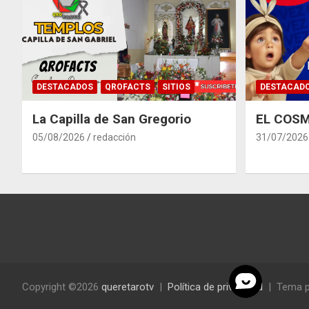
DESTACADOS
QROFACTS
SITIOS
DESTACAD
La Capilla de San Gregorio
EL COSM
05/08/2026
redacción
31/07/2026
Copyright ©2026
queretarotv
Política de privacidad
Tema p