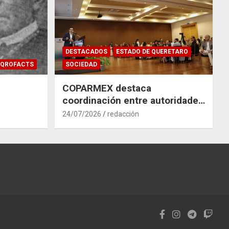
DESTACADOS
ESTADO DE QUERETARO
QROFACTS
SOCIEDAD
COPARMEX destaca
coordinación entre autoridades
y empresas para mitigar el
24/07/2026
redacción
impacto del Tren México–
Querétaro