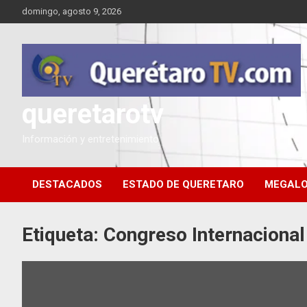
Saltar
domingo, agosto 9, 2026
al
contenido
queretarotv
Información y entretenimiento
DESTACADOS
ESTADO DE QUERETARO
MEGALO
Etiqueta:
Congreso Internacional