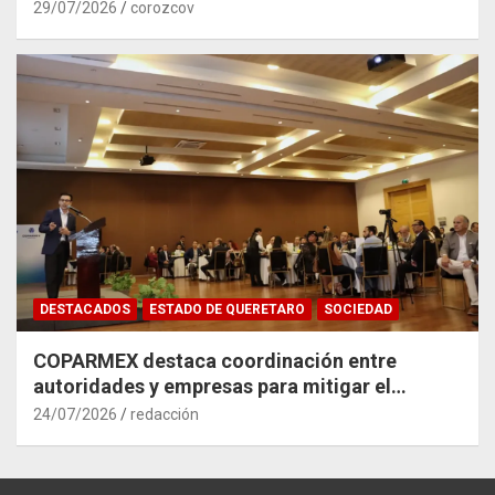
29/07/2026
corozcov
DESTACADOS
ESTADO DE QUERETARO
SOCIEDAD
COPARMEX destaca coordinación entre
autoridades y empresas para mitigar el
impacto del Tren México–Querétaro
24/07/2026
redacción