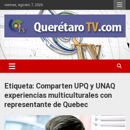
Saltar
viernes, agosto 7, 2026
al
contenido
queretarotv
Información y entretenimiento
Etiqueta:
Comparten UPQ y UNAQ
experiencias multiculturales con
representante de Quebec