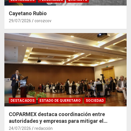
Cayetano Rubio
29/07/2026
corozcov
DESTACADOS
ESTADO DE QUERETARO
SOCIEDAD
COPARMEX destaca coordinación entre
autoridades y empresas para mitigar el
impacto del Tren México–Querétaro
24/07/2026
redacción