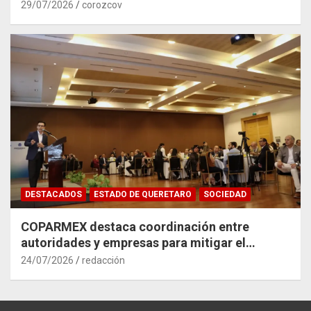
29/07/2026
corozcov
DESTACADOS
ESTADO DE QUERETARO
SOCIEDAD
COPARMEX destaca coordinación entre
autoridades y empresas para mitigar el
impacto del Tren México–Querétaro
24/07/2026
redacción