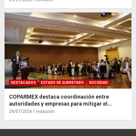
DESTACADOS
ESTADO DE QUERETARO
SOCIEDAD
COPARMEX destaca coordinación entre
autoridades y empresas para mitigar el
impacto del Tren México–Querétaro
24/07/2026
redacción