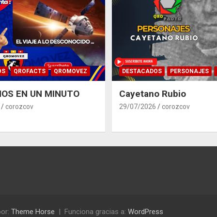
OS
QROFACTS
QROMOVEZ
DESTACADOS
PERSONAJES
OS EN UN MINUTO
Cayetano Rubio
corozcov
29/07/2026
corozcov
or:
Theme Horse
Funciona gracias a:
WordPress