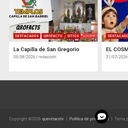
DESTACADOS
QROFACTS
SITIOS
DESTACAD
La Capilla de San Gregorio
EL COSM
05/08/2026
redacción
31/07/2026
Copyright ©2026
queretarotv
Política de privacidad
Tema p