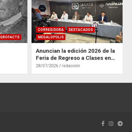
CORREGIDORA
DESTACADOS
QROFACTS
MEGALOPOLIS
Anuncian la edición 2026 de la
Feria de Regreso a Clases en
Corregidora
28/07/2026
redacción