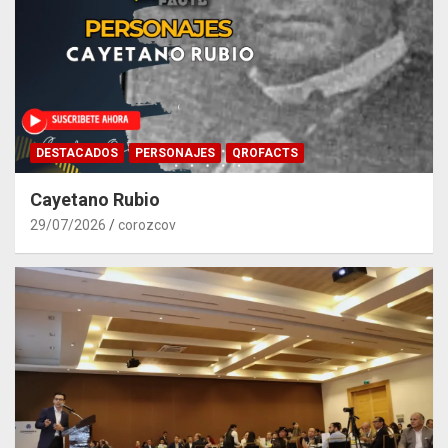
DESTACADOS
PERSONAJES
QROFACTS
Cayetano Rubio
29/07/2026
corozcov