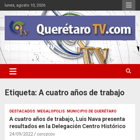
Saltar
lunes, agosto 10, 2026
al
contenido
queretarotv
Información y entretenimiento
Etiqueta:
A cuatro años de trabajo
DESTACADOS
MEGALOPOLIS
MUNICIPIO DE QUERÉTARO
A cuatro años de trabajo, Luis Nava presenta
resultados en la Delegación Centro Histórico
24/09/2022
corozcov